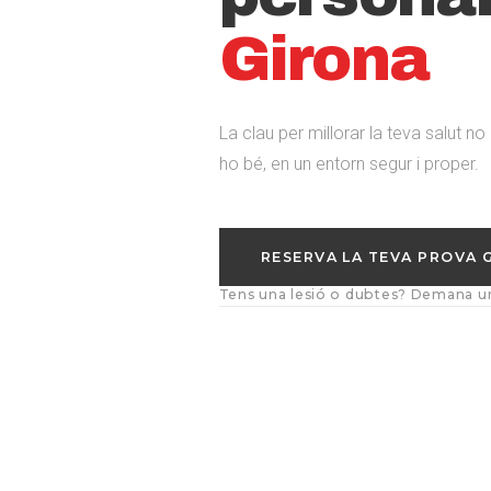
Girona
La clau per millorar la teva salut no
ho bé, en un entorn segur i proper.
RESERVA LA TEVA PROVA 
Tens una lesió o dubtes? Demana un