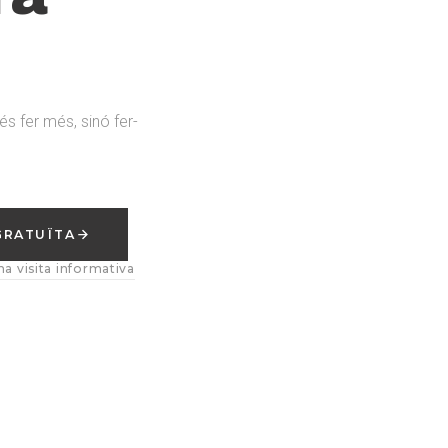
 és fer més, sinó fer-
GRATUÏTA
a visita informativa